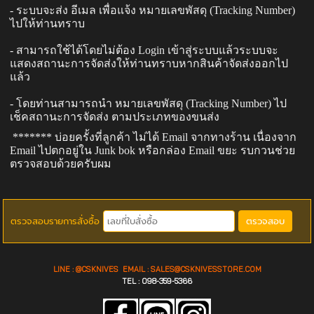
- ระบบจะส่ง อีเมล เพื่อแจ้ง หมายเลขพัสดุ (
Tracking Number)
ไปให้ท่านทราบ
- สามารถใช้ได้โดยไม่ต้อง
Login
เข้าสู่ระบบ
แล้วระบบจะ
แสดงสถานะการจัดส่ง
ให้ท่านทราบหากสินค้าจัดส่งออกไป
แล้ว
- โดยท่านสามารถนำ หมายเลขพัสดุ (
Tracking Number)
ไป
เช็คสถานะการจัดส่ง ตามประเภทของขนส่ง
******* บ่อยครั้งที่ลูกค้า ไม่ได้ E
mail
จากทางร้าน เนื่องจาก
E
mail
ไปตกอยู่ใน
Junk bok
หรือกล่อง E
mail
ขยะ รบกวนช่วย
ตรวจสอบด้วยครับผม
ตรวจสอบรายการสั่งซื้อ
ตรวจสอบ
LINE : @CSKNIVES EMAIL :
SALES@CS
KNIVESSTORE.COM
TEL : 098-359-5366