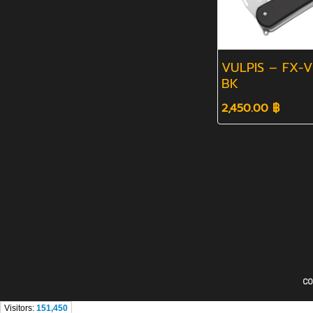
VULPIS – FX-V
BK
2,450.00 ฿
CO
Visitors:
151,450