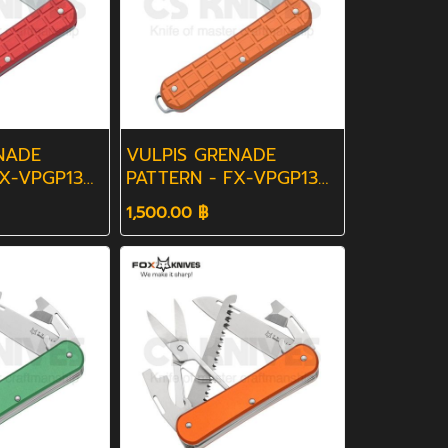
NADE
VULPIS GRENADE
FX-VPGP130
PATTERN - FX-VPGP130
OR
1,500.00 ฿