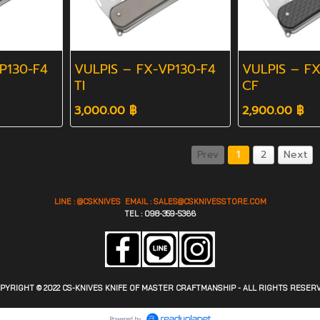
P130-F4
VULPIS – FX-VP130-F4
VULPIS – FX
TI
CF
3,000.00 ฿
2,900.00 ฿
Prev
1
2
Next
LINE : @CSKNIVES EMAIL :
SALES@CS
KNIVESSTORE.COM
TEL : 098-359-5366
PYRIGHT © 2022 CS-KNIVES KNIFE OF MASTER CRAFTMANSHIP - ALL RIGHTS RESER