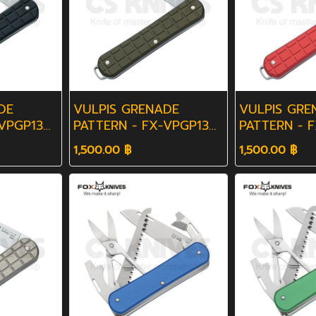
DE
VULPIS GRENADE
VULPIS GRE
-VPGP130
PATTERN - FX-VPGP130
PATTERN - 
MG
RD
1,500.00 ฿
1,500.00 ฿