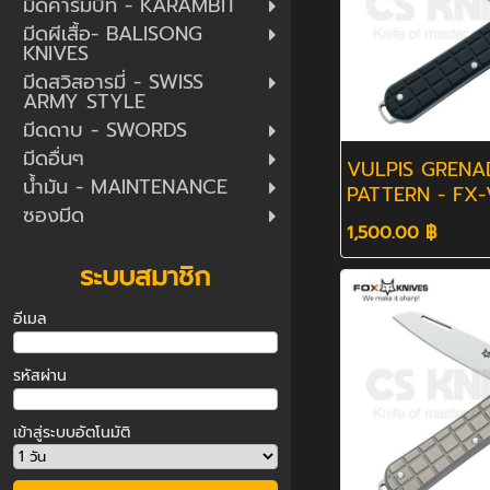
มีดคารัมบิท - KARAMBIT
มีดผีเสื้อ- BALISONG
KNIVES
มีดสวิสอารมี่ - SWISS
ARMY STYLE
มีดดาบ - SWORDS
มีดอื่นๆ
VULPIS GRENA
น้ำมัน - MAINTENANCE
PATTERN - FX
ซองมีด
BK
1,500.00 ฿
ระบบสมาชิก
อีเมล
รหัสผ่าน
เข้าสู่ระบบอัตโนมัติ