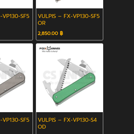
-VP130-SF5
VULPIS – FX-VP130-SF5
OR
2,850.00 ฿
-VP130-SF5
VULPIS – FX-VP130-S4
OD