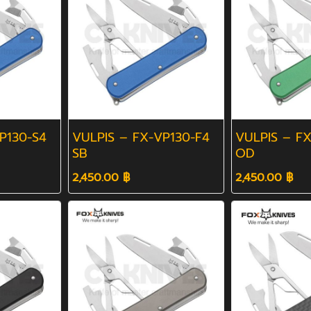
P130-S4
VULPIS – FX-VP130-F4
VULPIS – FX
SB
OD
2,450.00 ฿
2,450.00 ฿