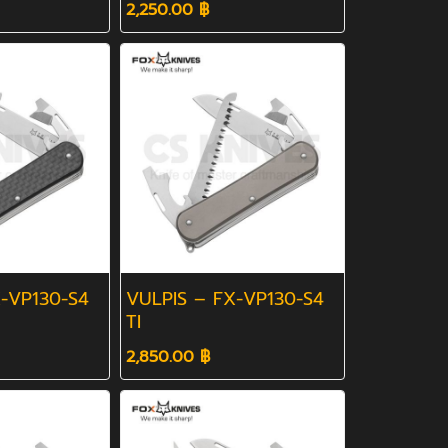
2,250.00 ฿
-VP130-S4
VULPIS – FX-VP130-S4
TI
2,850.00 ฿