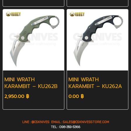
MINI WRATH
MINI WRATH
KARAMBIT – KU262B
KARAMBIT – KU262A
2,950.00 ฿
0.00 ฿
LINE : @CSKNIVES EMAIL :
SALES@CS
KNIVESSTORE.COM
TEL : 098-359-5366