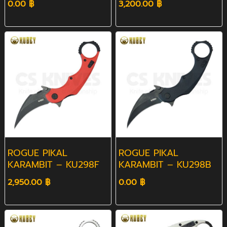
0.00 ฿
3,200.00 ฿
ROGUE PIKAL
ROGUE PIKAL
KARAMBIT – KU298F
KARAMBIT – KU298B
2,950.00 ฿
0.00 ฿