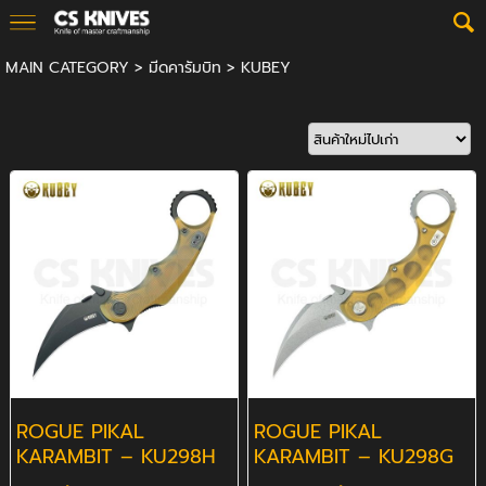
MAIN CATEGORY
>
มีดคารัมบิท
>
KUBEY
ROGUE PIKAL
ROGUE PIKAL
KARAMBIT – KU298H
KARAMBIT – KU298G