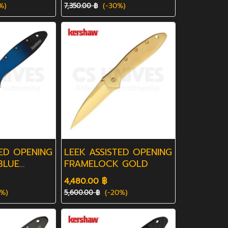
%)
(-30%)
7,350.00 ฿
TED OPENING
LEEK ASSISTED OPENING
BLUE
FRAMELOCK GOLD
4,480.00 ฿
%)
(-20%)
5,600.00 ฿