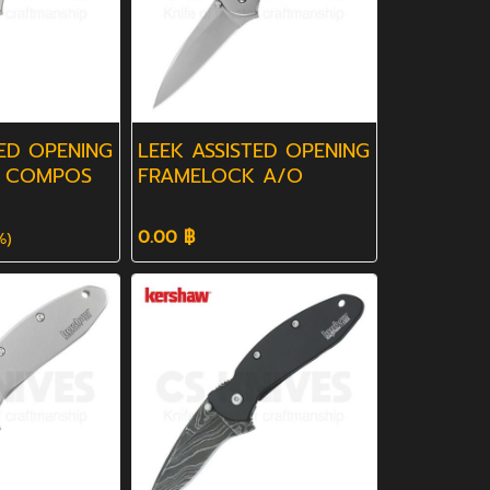
TED OPENING
LEEK ASSISTED OPENING
 COMPOS
FRAMELOCK A/O
0.00 ฿
%)