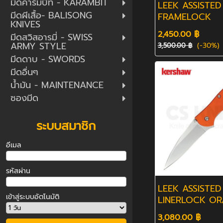
มีดคารัมบิท - KARAMBIT
LEEK ASSISTED
มีดผีเสื้อ- BALISONG
FRAMELOCK
KNIVES
2,450.00 ฿
มีดสวิสอารมี่ - SWISS
ARMY STYLE
(-30%)
3,500.00 ฿
มีดดาบ - SWORDS
มีดอื่นๆ
น้ำมัน - MAINTENANCE
ซองมีด
ระบบสมาชิก
อีเมล
รหัสผ่าน
LEEK ASSISTED
เข้าสู่ระบบอัตโนมัติ
LINERLOCK O
3,080.00 ฿