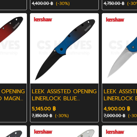
(-30%)
(-30
4,400.00 ฿
4,750.00 ฿
 OPENING
LEEK ASSISTED OPENING
LEEK ASSIS
ED MAGNA
LINERLOCK BLUE
LINERLOCK 
MAGNA CUT
MAGNA CUT
5,145.00 ฿
4,900.00 ฿
(-30%)
(-30
7,350.00 ฿
7,000.00 ฿