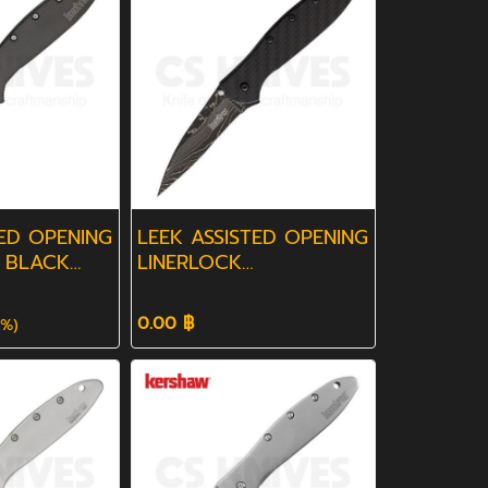
TED OPENING
LEEK ASSISTED OPENING
 BLACK
LINERLOCK
CARBONFIBER
DAMASCUS
0.00 ฿
%)