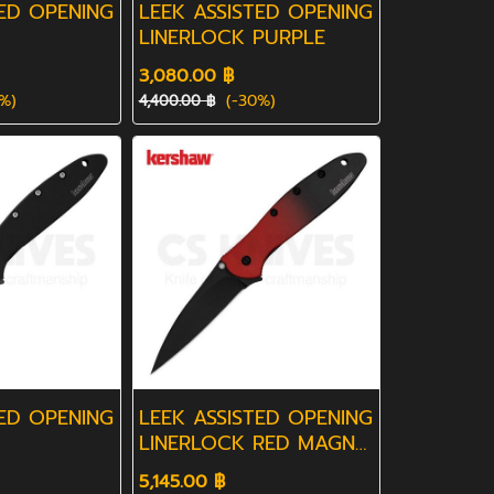
TED OPENING
LEEK ASSISTED OPENING
LINERLOCK PURPLE
3,080.00 ฿
%)
(-30%)
4,400.00 ฿
TED OPENING
LEEK ASSISTED OPENING
LINERLOCK RED MAGNA
CUT
5,145.00 ฿