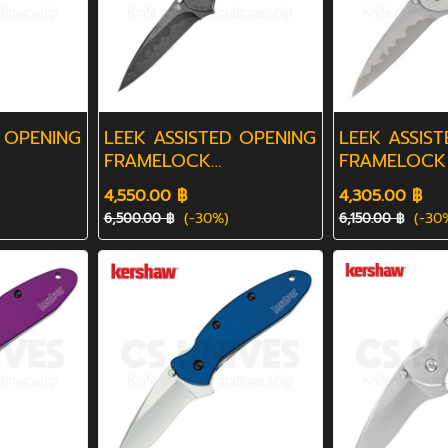
 OPENING
LEEK ASSISTED OPENING
LEEK ASSIS
FRAMELOCK
FRAMELOCK
BLACKWASH
4,550.00 ฿
4,305.00 ฿
(-30%)
(-30
6,500.00 ฿
6,150.00 ฿