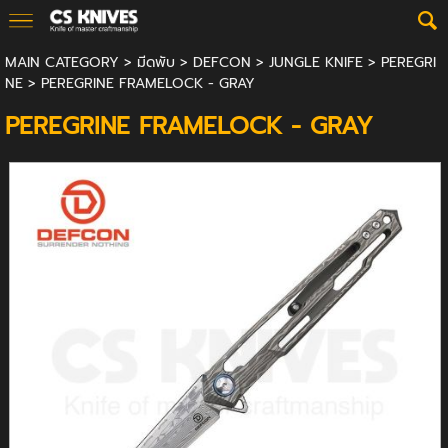
MAIN CATEGORY
>
มีดพับ
>
DEFCON
>
JUNGLE KNIFE
>
PEREGRI
NE
> PEREGRINE FRAMELOCK - GRAY
PEREGRINE FRAMELOCK - GRAY